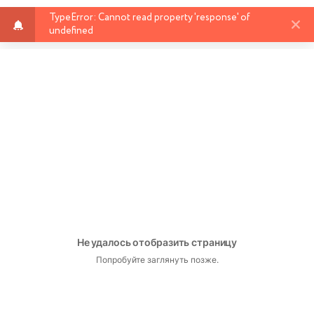
TypeError: Cannot read property 'response' of
✖
undefined
Не удалось отобразить страницу
Попробуйте заглянуть позже.